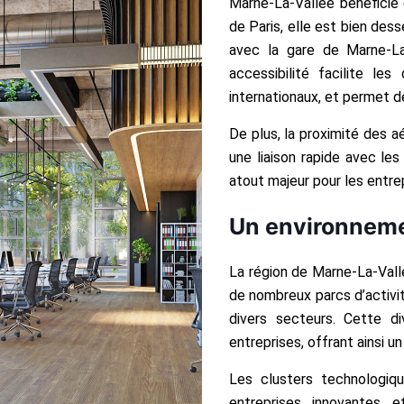
Marne-La-Vallée bénéficie d
de Paris, elle est bien dess
avec la gare de Marne-La
accessibilité facilite le
internationaux, et permet d
De plus, la proximité des a
une liaison rapide avec le
atout majeur pour les entre
Un environnem
La région de Marne-La-Vall
de nombreux parcs d’activit
divers secteurs. Cette di
entreprises, offrant ainsi u
Les clusters technologiq
entreprises innovantes e