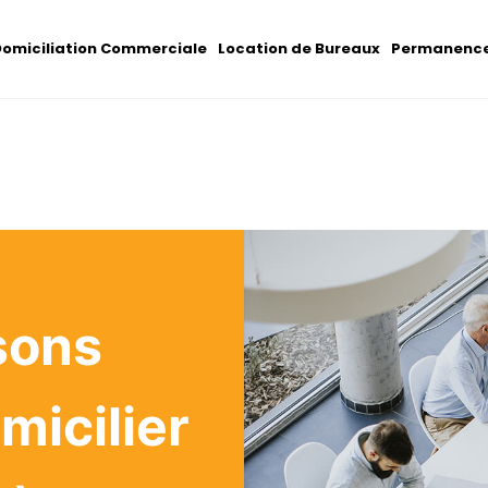
omiciliation Commerciale
Location de Bureaux
Permanence
sons
micilier