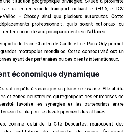
’une situation géographique privilégiée. Située à proximité
ervie par les réseaux de transport, incluant le RER A, le TGV
-Vallée – Chessy, ainsi que plusieurs autoroutes. Cette
s déplacements professionnels, qu’ils soient nationaux ou
e rester connecté aux principaux centres d’affaires.
éroports de Paris-Charles de Gaulle et de Paris-Orly permet
s grandes métropoles mondiales. Cette connectivité est un
prises ayant des partenaires ou des clients internationaux.
ent économique dynamique
ée est un pôle économique en pleine croissance. Elle abrite
és et zones industrielles qui regroupent des entreprises de
versité favorise les synergies et les partenariats entre
n terreau fertile pour le développement des affaires.
ues, comme celui de la Cité Descartes, regroupent des
t des institutions de recherche de renom, favorisant