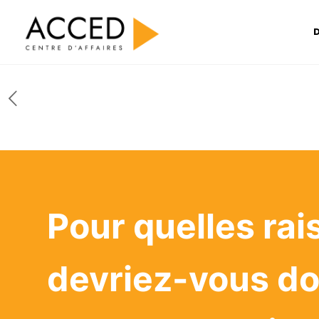
D
Pour quelles rai
devriez-vous do