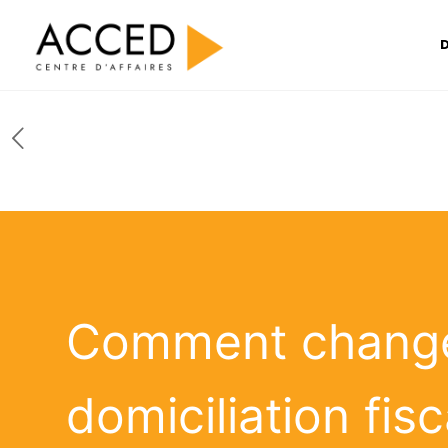
D
Comment chang
domiciliation fisc