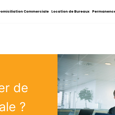
omiciliation Commerciale
Location de Bureaux
Permanence
er de
ale ?